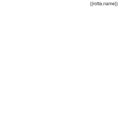
{{rotta.name}}
Ricette
Eventi
Contatti